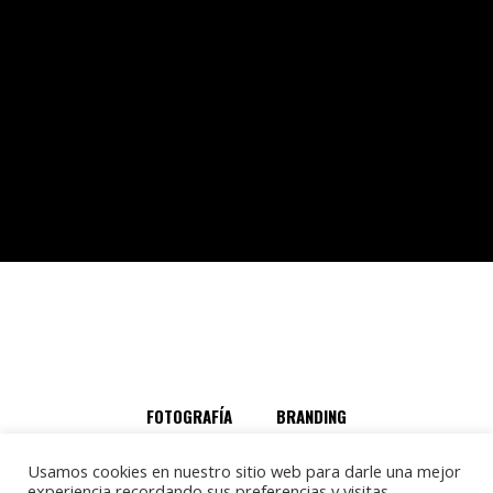
MORE
FOTOGRAFÍA
BRANDING
REDES SOCIALES
Usamos cookies en nuestro sitio web para darle una mejor
POLÍTICA DE PRIVACIDAD
experiencia recordando sus preferencias y visitas