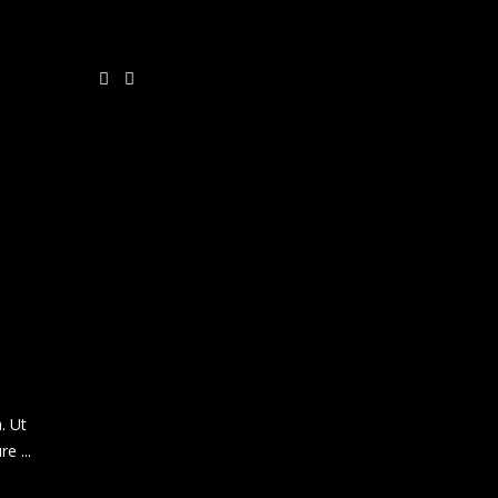
COMPARTE
INSTAGRAM
. Ut
ure