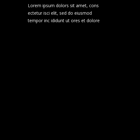
Lorem ipsum dolors sit amet, cons
ectetur isci elit, sed do eiusmod
tempor inc ididunt ut ores et dolore
CATEGORÍAS
Art
Contemporary
Design
Technology
Uncategorized
ETIQUETAS
Creative
Design
Digital
Ideas
Innovative
Marketing
Project
Teamwork
Technology